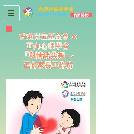
香港兒童基金會
童一天空 夢想飛翔
我要捐款!
香港兒童基金會 x
正向心理學會
「與情緒共舞」-
正向
家長工作坊