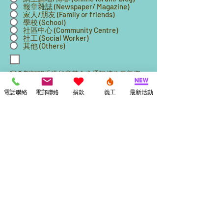
報章雜誌 (Newspaper/ Magazine)
家人/朋友 (Family or friends)
學校 (School)
社區中心 (Community Centre)
社工 (Social Worker)
其他 (Others)
我希望訂閱香港兒童基金會通訊接收最新資
訊。
I would like to subscribe to Hong Kong
電話聯絡
電郵聯絡
捐款
義工
最新活動
Children Foundation Newsletter to receive
latest updates.
*申請人提供的資料只作本會統計、日後聯
絡及意見調查之用。
* The information provided by the
applicant is only for the purposes of this
Council's statistics, future contacts and
opinion surveys.
提交 Submit