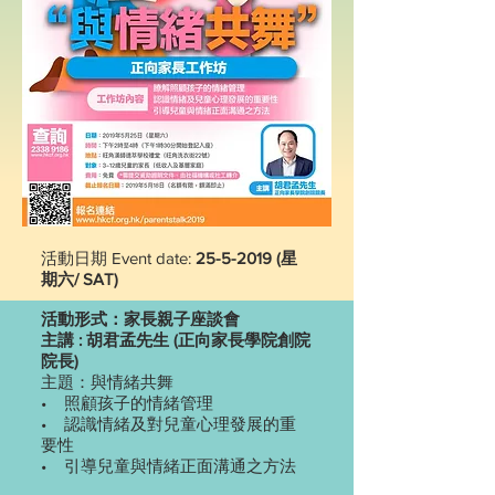
活動日期 Event date:
25-5-2019
​ (星
期六/ SAT)
活動形式：家長親子座談會
主講 : 胡君孟先生 (正向家長學院創院
院長)
主題：與情緒共舞
• 照顧孩子的情緒管理
• 認識情緒及對兒童心理發展的重
要性
• 引導兒童與情緒正面溝通之方法