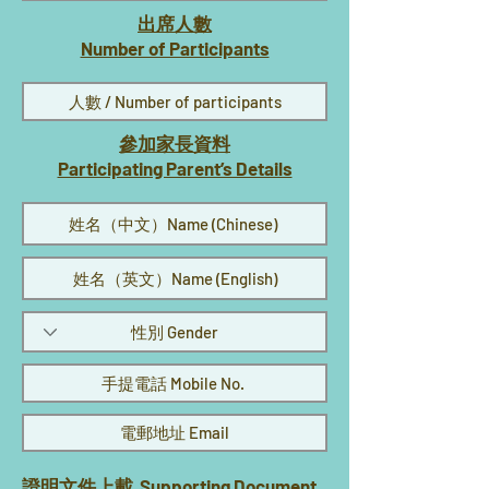
出席人數
Number of Participants
參加家長資料
Participating Parent’s Details
​證明文件上載 Supporting Document