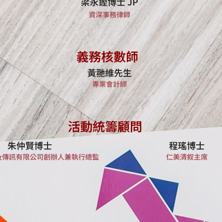
梁永鏗博士 JP
資深事務律師
義務核數師
黃𦏸維先生
專業會計師
活動統籌顧問
朱仲賢博士
程瑤博士
及傳訊有限公司創辦人兼執行總監
仁美清叙主席