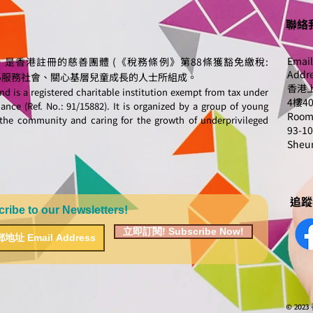
聯絡我
Email
，是香港註冊的慈善團體 (《稅務條例》第88條獲豁免繳稅:
Addre
、熱心服務社會、關心基層兒童成長的人士所組成。
香港上
d is a registered charitable institution exempt from tax under
4樓4
nce (Ref. No.: 91/15882). It is organized by a group of young
Room 
the community and caring for the growth of underprivileged
93-10
Sheu
追蹤我
to our Newsletters!
立即訂閱! Subscribe Now!
© 2023