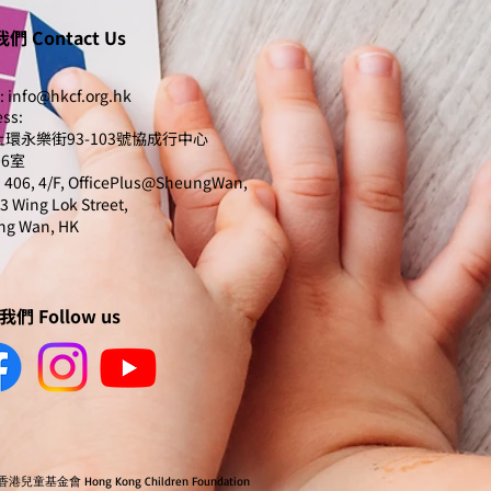
們 Contact Us
:
info@hkcf.org.hk
ss:
環永樂街93-103號協成行中心
06室
406, 4/F, OfficePlus@SheungWan,
3 Wing Lok Street,
ng Wan, HK
們 Follow us
 香港兒童基金會 Hong Kong Children Foundation