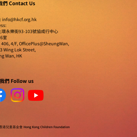
們 Contact Us
:
info@hkcf.org.hk
ss:
環永樂街93-103號協成行中心
06室
406, 4/F, OfficePlus@SheungWan,
3 Wing Lok Street,
ng Wan, HK
們 Follow us
 香港兒童基金會 Hong Kong Children Foundation