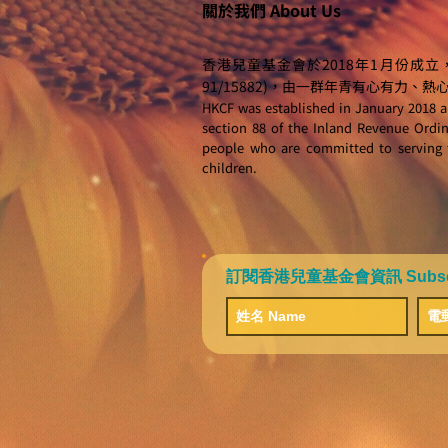
關於我們 About Us
香港兒童基金會於2018年1月份成立
91/15882)，由一群年青有心有力
HKCF was established in January 2018 an
section 88 of the Inland Revenue Ordina
people who are committed to serving 
children.
訂閱香港兒童基金會資訊 Subscribe 