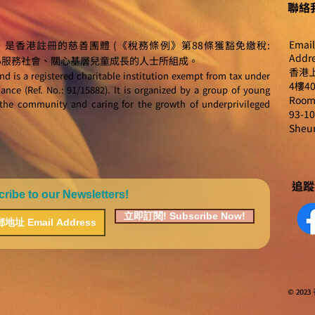
聯絡我
Email
，是香港註冊的慈善團體 (《稅務條例》第88條獲豁免繳稅:
Addre
、熱心服務社會、關心基層兒童成長的人士所組成。
香港上
d is a registered charitable institution exempt from tax under
4樓4
nce (Ref. No.: 91/15882). It is organized by a group of young
Room 
the community and caring for the growth of underprivileged
93-10
Sheu
追蹤我
to our Newsletters!
立即訂閱! Subscribe Now!
© 2023