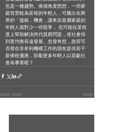
也是一種趨勢。換個角度想想，一些家
庭背景較為富裕的年輕人，可騰出在商
界的「搵銀」機會，讓來自基層家庭的
年輕人面對少一些競爭， 也可能在某程
度上幫助解決跨代貧窮問題，使社會得
到更均衡長遠發展。忽發奇想，政府可
否替在非牟利機構工作的朋友提供若干
薪俸稅優惠，鼓勵更多年輕人以貢獻社
會為事業呢？ 
查看全部
最新文章