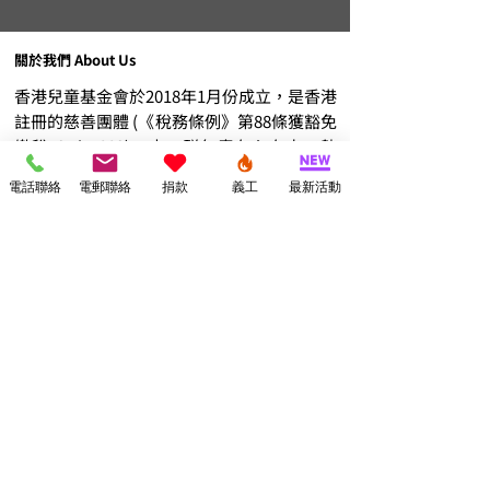
港兒童基金會首屆
金會 親子慈善繽紛
Fashion Show 基層家庭
關於我們 About Us
免費參與
香港兒童基金會於2018年1月份成立，是香港
註冊的慈善團體 (《稅務條例》第88條獲豁免
繳稅: 91/15882)，由一群年青有心有力、熱
心服務社會、關心基層兒童成長的人士所組
電話聯絡
電郵聯絡
捐款
義工
最新活動
成。
HKCF was established in January 2018 and
is a registered charitable institution exempt
from tax under section 88 of the Inland
Revenue Ordinance (Ref. No.: 91/15882). It is
organized by a group of young people who
are committed to serving the community and
caring for the growth of underprivileged
children.
訂閱香港兒童基金會資訊
Subscribe to our Newsletters!