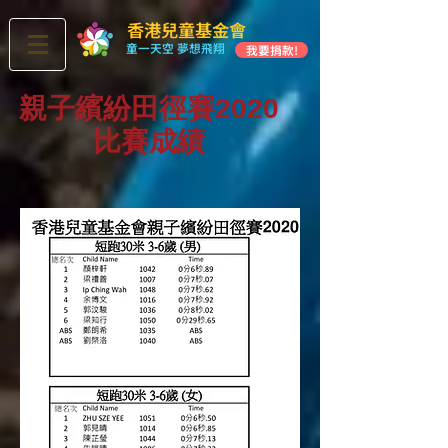
香港兒童基金會
童一天空 夢想飛翔
我要捐款!
親子繽紛田徑賽2020
​比賽成績