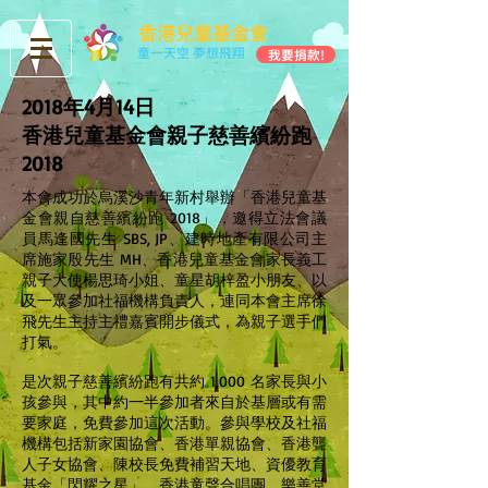
香港兒童基金會
童一天空 夢想飛翔
我要捐款!
2018年4月14日
香港兒童基金會親子慈善繽紛跑
2018
本會成功於烏溪沙青年新村舉辦「香港兒童基
金會親自慈善繽紛跑 2018」，邀得立法會議
員馬逢國先生 SBS, JP、建時地產有限公司主
席施家殷先生 MH、香港兒童基金會家長義工
親子大使楊思琦小姐、童星胡梓盈小朋友、以
及一眾參加社福機構負責人，連同本會主席徐
飛先生主持主禮嘉賓開步儀式，為親子選手們
打氣。
是次親子慈善繽紛跑有共約 1,000 名家長與小
孩參與，其中約一半參加者來自於基層或有需
要家庭，免費參加這次活動。參與學校及社福
機構包括新家園協會、香港單親協會、香港聾
人子女協會、陳校長免費補習天地、資優教育
基金「閃耀之星」、香港童聲合唱團、樂善堂