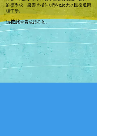
劉德學校、樂善堂楊仲明學校及天水圍循道衛
理中學。
>
按此
請
查看成績公佈。