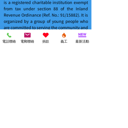
is a registered charitable institution exempt
from tax under section 88 of the Inland
Revenue Ordinance (Ref. No.: 91/15882). It is
organized by a group of young people who
are committed to serving the community and
caring for the growth of underprivileged
children.
電話聯絡
電郵聯絡
捐款
義工
最新活動
訂閱香港兒童基金會資訊
Subscribe to our Newsletters!
立即訂閱! Subscribe Now!
聯絡我們 Contact Us
Email:
info@hkcf.org.hk