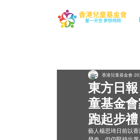
香港兒童基金會
童一天空 夢想飛翔
All Posts
香港兒童基金會
2
東方日報
童基金會
跑起步禮
藝人楊思琦日前以香
發炎，但仍堅持出席