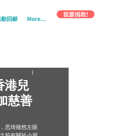
我要捐款!
活動回顧
More...
香港兒
加慈善
，思琦雖然左眼
之前有關於小朋