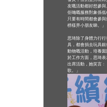
友嘅活動都好想參與
佢哋嘅服務對象係低
只要有時間都會參與
榜樣畀小朋友睇。」
思琦除了身體力行行
具，都會捐去玩具銀
動物嘅活動，培養囡
於工作方面，思琦表
出席活動，她笑言﹕
歌。」 