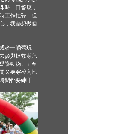
即時一口答應，
時工作忙碌，但
心，我都想做個
或者一啲舊玩
去參與拯救瀕危
愛護動物。」至
間又要穿梭內地
時間都要練吓