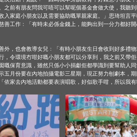
。之前有朋友問我可唔可以幫呢個基金會做大使，我聽到
收入家庭小朋友以及需要協助嘅單親家庭。」思琦坦言平
慈善工作﹕「有時未必係金錢上，能夠出到一分力都好開
善外，也會教導女兒﹕「有時小朋友生日會收到好多禮物
行，令環境冇咁好嘅小朋友都可以分享到，我之前又帶佢
囡嘅保育意識，雖然只係小小捐獻佢都學識到要幫助人同
示五月份要在內地拍攝電影三星期，現正努力刨劇本，期
「依家去內地活動都要表演唱歌，好似歌手咁，所以我有