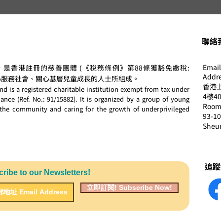
Oh!爸媽（2018年10月）【賦
am
予舊物第二生命】香港兒童基
資訊
金會首屆 Fashion Show 基層
善繽
聯絡我
家庭免費參與
Email
，是香港註冊的慈善團體 (《稅務條例》第88條獲豁免繳稅:
Addre
、熱心服務社會、關心基層兒童成長的人士所組成。
香港上
d is a registered charitable institution exempt from tax under
4樓4
nce (Ref. No.: 91/15882). It is organized by a group of young
Room 
the community and caring for the growth of underprivileged
93-10
Sheu
追蹤我
to our Newsletters!
立即訂閱! Subscribe Now!